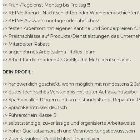
»> Früh-/Tagdienst Montag bis Freitag !!!
»> KEINE Abend-, Nachtschichten oder Wochenendschichten!
»> KEINE Auswärtsmontage oder ähnliches!
»> festen Arbeitsort mit eigener Kantine und Sonderpreisen fü
»> Preisnachlässe auf Produkte/Dienstleistungen des Untern
»> Mitarbeiter-Rabatt
»> angenehmes Arbeitsklima – tolles Team
»> Arbeit für die modernste Großküche Mitteldeutschlands
DEIN PROFIL:
»> handwerklich geschickt, wenn möglich mit mindestens 2 Ja
»> gutes technisches Verständnis mit guter Auffassungsgabe
»> Spaß bei allen Dingen rund um Instandhaltung, Reparatur, 
»> Sprachkenntnisse: deutsch
»> Führerschein Klasse B
»> selbstständige, zuverlässige und organisierte Arbeitsweise
»> hoher Qualitätsanspruch und Verantwortungsbewusstsein
»> Zuverlässigkeit, Pünktlichkeit, Teamplayer