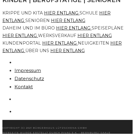
KINDER | BERUFSTÄTIGE | SENIOREN
KRIPPE UND KITA
HIER ENTLANG
SCHULE
HIER
ENTLANG
SENIOREN
HIER ENTLANG
DAHEIM UND IM BÜRO
HIER ENTLANG
SPEISEPLÄNE
HIER ENTLANG
WERKSVERKAUF
HIER ENTLANG
KUNDENPORTAL
HIER ENTLANG
NEUIGKEITEN
HIER
ENTLANG
ÜBER UNS
HIER ENTLANG
Impressum
Datenschutz
Kontakt
COPYRIGHT (C) 2021 BÜRGERHAUS LÜTZSCHENA GMBH
WEBSEITE WURDE ERSTELLT DURCH PIVAG E.K. - BERNBURG/ SAALE