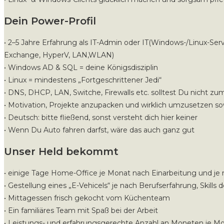
Dein Power-Profil
• 2–5 Jahre Erfahrung als IT-Admin oder IT(Windows-/Linux-S
Exchange, HyperV, LAN,WLAN)
• Windows AD & SQL = deine Königsdisziplin
• Linux = mindestens „Fortgeschrittener Jedi“
• DNS, DHCP, LAN, Switche, Firewalls etc. solltest Du nicht z
• Motivation, Projekte anzupacken und wirklich umzusetzen s
• Deutsch: bitte fließend, sonst versteht dich hier keiner
• Wenn Du Auto fahren darfst, wäre das auch ganz gut
Unser Held bekommt
• einige Tage Home-Office je Monat nach Einarbeitung und je n
• Gestellung eines „E-Vehicels“ je nach Berufserfahrung, Skills 
• Mittagessen frisch gekocht vom Küchenteam
• Ein familiäres Team mit Spaß bei der Arbeit
• Leistungs- und erfahrungsgerechte Anzahl an Moneten je M