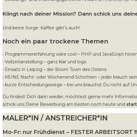
Klingt nach deiner Mission? Dann schick uns dei
Und keine Sorge: Kaffee gibt’s auch!
Noch ein paar trockene Themen
• Programmiererfahrung wäre cool – PHP und JavaScript hören wi
• Vollzeitanstellung – ganz klar und logo
• Einsatz in Leipzig – der Boom Town des Ostens
• KEINE Nacht- oder Wochenend-Schichten – jeder brauch seine
• kurze Entscheidungswege – bei uns brauchst Du nicht au
Du findest Dich darin wieder, möchtest gerne mehr Informati
schick uns Deine Bewerbung am besten noch heute und
star
MALER*IN / ANSTREICHER*IN
Mo-Fr: nur Frühdienst – FESTER ARBEITSORT !!